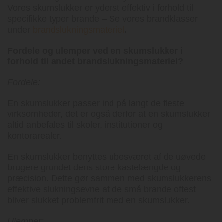
Vores skumslukker er yderst effektiv i forhold til
specifikke typer brande – Se vores brandklasser
under
brandslukningsmateriel
.
Fordele og ulemper ved en skumslukker i
forhold til andet brandslukningsmateriel?
Fordele:
En skumslukker passer ind på langt de fleste
virksomheder, det er også derfor at en skumslukker
altid anbefales til skoler, institutioner og
kontorarealer.
En skumslukker benyttes ubesværet af de uøvede
brugere grundet dens store kastelængde og
præcision. Dette gør sammen med skumslukkerens
effektive slukningsevne at de små brande oftest
bliver slukket problemfrit med en skumslukker.
Ulemper: