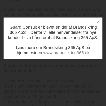
En skumslukker slukker de fleste typer brande, dog
må man aldrig benytte en skumslukker til slukning af
brande i væsker og gasser da dette blot forværre
×
branden og i værste tilfald skaber en eksplosiv
Guard Consult er blevet en del af Brandsikring
brand.
365 ApS – Derfor vil alle henvendelser fra nye
Her skal der i stedet for en skumslukker installeres
kunder blive håndteret af Brandsikring 365 ApS.
en
CO2 slukker
eller specialslukker.
Læs mere om Brandsikring 365 ApS på
Ved brug af en skumslukker kan der opstå
hjemmesiden
www.brandsikring365.dk
vandskader.
Service / eftersyn af en skumslukker, hvordan er
det nu med det?
En skumslukker skal ligesom alt andet
brandslukningsmateriel serviceres minimum en
gang om året. For at skumslukkeren kan serviceres
skal den være DS godkendt.
Det er ligeledes et krav at når skumslukkeren skal