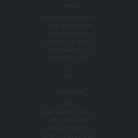
Produkter
Brandslukningsmateriel
Evakueringsplaner
Førstehjælpskasser
- Førstehjælpskasser
- Plasterautomater
- Øjenskyllestationer
Kurser
Skilte
Serviceaftaler
ABDL
Brandslukningsmateriel
Flugtvejsskilte
Førstehjælpsudstyr
Panik/Flugtvejsbelysning