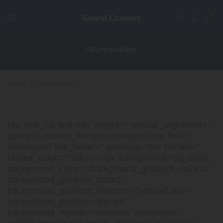
0
Skumslukker
Home
Skumslukker
[av_one_full first min_height=” vertical_alignment=”
space=” custom_margin=” margin=’0px’ link=”
linktarget=” link_hover=” padding=’0px’ border=”
border_color=” radius=’0px’ background=’bg_color’
background_color=” background_gradient_color1=”
background_gradient_color2=”
background_gradient_direction=’vertical’ src=”
background_position=’top left’
background_repeat=’no-repeat’ animation=”