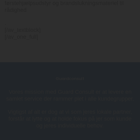
førstehjælpsudstyr og brandslukningsmateriel til
rådighed
.
[/av_textblock]
[/av_one_full]
Guardconsult
Vores mission med Guard Consult er at levere en
samlet service der rammer plet i alle kundegrupper.
Vigtigst af alt er dog at vi som jeres lokale partner,
forstår at lytte og at holde fokus på jer som kunde
og jeres individuelle behov.