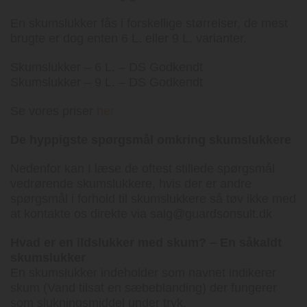
En skumslukker fås i forskellige størrelser, de mest
brugte er dog enten 6 L. eller 9 L. varianter.
Skumslukker – 6 L. – DS Godkendt
Skumslukker – 9 L. – DS Godkendt
Se vores priser
her
De hyppigste spørgsmål omkring skumslukkere
Nedenfor kan I læse de oftest stillede spørgsmål
vedrørende skumslukkere, hvis der er andre
spørgsmål i forhold til skumslukkere så tøv ikke med
at kontakte os direkte via salg@guardsonsult.dk
Hvad er en ildslukker med skum? – En såkaldt
skumslukker
En skumslukker indeholder som navnet indikerer
skum (Vand tilsat en sæbeblanding) der fungerer
som slukningsmiddel under tryk.