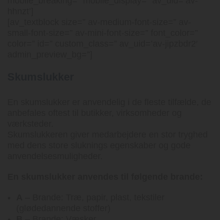
mobile_breaking=” mobile_display=” av_uid=’av-
hhnzt’]
[av_textblock size=” av-medium-font-size=” av-
small-font-size=” av-mini-font-size=” font_color=”
color=” id=” custom_class=” av_uid=’av-jipzbdr2′
admin_preview_bg=”]
Skumslukker
En skumslukker er anvendelig i de fleste tilfælde, de
anbefales oftest til butikker, virksomheder og
værksteder.
Skumslukkeren giver medarbejdere en stor tryghed
med dens store sluknings egenskaber og gode
anvendelsesmuligheder.
En skumslukker anvendes til følgende brande:
A
– Brande: Træ, papir, plast, tekstiler
(glødedannende stoffer)
B
– Brande: Væsker