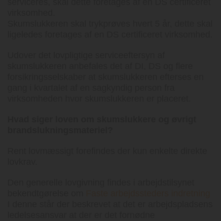
serviceres, skal dette foretages af en DS certificeret
virksomhed.
Skumslukkeren skal trykprøves hvert 5 år, dette skal
ligeledes foretages af en DS certificeret virksomhed.
Udover det lovpligtige serviceeftersyn af
skumslukkeren anbefales det af DI, DS og flere
forsikringsselskaber at skumslukkeren efterses en
gang i kvartalet af en sagkyndig person fra
virksomheden hvor skumslukkeren er placeret.
Hvad siger loven om skumslukkere og øvrigt
brandslukningsmateriel?
Rent lovmæssigt forefindes der kun enkelte direkte
lovkrav.
Den generelle lovgivning findes i arbejdstilsynet
bekendtgørelse om
Faste arbejdssteders indretning
I denne står der beskrevet at det er arbejdspladsens
ledelsesansvar at der er det fornødne