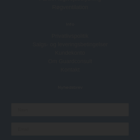
Røgventilation
Info
Privatlivspolitik
Salgs- og leveringsbetingelser
Kundekonto
Om Guardconsult
Kontakt
Nyhedsbrev
N
a
m
e
E
*
m
a