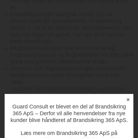
hvor der findes en flugtvej eller en udgang til det
fri.
Panikbelysningen skal give mindst 1,0 lux i
ethvert punkt på gulvarealerne. Til orientering
svarer 1. lux til en belysning, så bogstaverne i en
avis, der ligger på gulvet, kan ses af en person
med normalt syn.
Flugtvejsbelysningen skal altid være synlig.
Flugtvejsarmaturer og flugtvejsskilte må ikke være
skjult bag gardiner, reklameskilte el.lign.
Generelt skal flugtvejsbelysningen være tændt i
lokaliteternes brugstid. Fravigelse herfra kan
være:
– Lokaler hvor flugtvejsbelysningen automatisk
blændes op ved aktivering af varslingsanlæg,
×
f.eks. biografer. Flugtvejsbelysningen må ikke
Guard Consult er blevet en del af Brandsikring
være helt slukket.
365 ApS – Derfor vil alle henvendelser fra nye
– Flugtveje er tilstrækkeligt belyst af dagslys, og
kunder blive håndteret af Brandsikring 365 ApS.
hvor flugtvejsarmaturer automatisk tændes ved
mørkets frembrud
Læs mere om Brandsikring 365 ApS på