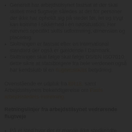
Generelt har arbejdstilsynet fastsat at der skal
skiltes med flugtveje således at det for personer
der ikke har opholdt sig på stedet før, let og trygt
kan komme i sikkerhed i en nødsituation. Her
nævnes specifikt skilts udformning, dimension og
placering.
Skiltningen er fastsat efter en international
standard der også er gældende i Danmark.
Skiltningen skal følge skal følge DS/EN ISO7010,
dette sikre at statsborgere fra hele verdenen også
har kendskab til en
flugtvejsskilts
betydning.
Ovenstående er udpluk fra
BR18.
samt
Arbejdstilsynets bekendtgørelse om
Faste
arbejdssteders indretning.
Retningslinjer fra arbejdstilsynet vedrørende
flugtveje
På et sted hvor der er mange ikke stedkendte