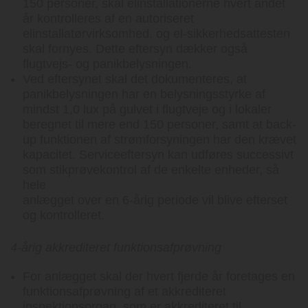
150 personer, skal elinstallationerne hvert andet
år kontrolleres af en autoriseret
elinstallatørvirksomhed, og el-sikkerhedsattesten
skal fornyes. Dette eftersyn dækker også
flugtvejs- og panikbelysningen.
Ved eftersynet skal det dokumenteres, at
panikbelysningen har en belysningsstyrke af
mindst 1,0 lux på gulvet i flugtveje og i lokaler
beregnet til mere end 150 personer, samt at back-
up funktionen af strømforsyningen har den krævet
kapacitet. Serviceeftersyn kan udføres successivt
som stikprøvekontrol af de enkelte enheder, så
hele
anlægget over en 6-årig periode vil blive efterset
og kontrolleret.
4-årig akkrediteret funktionsafprøvning
For anlægget skal der hvert fjerde år foretages en
funktionsafprøvning af et akkrediteret
inspektionsorgan, som er akkrediteret til