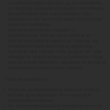
normalbelysningen afbrydes, og det kontrolleres,
om flugtvejs- og panikbelysning har den krævede
backupfunktion med strømafbrydelse i den
krævede tid. For decentrale anlæg skal samtlige
armaturer kontrolleres.
Ved kontrolpanelet for flugtvejs- og
panikbelysning, skal der være ophængt en
instruks med udførlig vejledning i flugtvejs- og
panikbelysningens betjening og afprøvning.
Instruksen skal indikere hvilke grupper, der skal
afbrydes for kontrol af back-up funktionen. Tillige
skal de enkelte afbrydere i eltavlerne for kontrol af
denne backup funktion være markeret.
2-årigt serviceeftersyn
Flugtvejs og panikbelysning skal hvert andet år
efterses og vedligeholdes af en autoriseret
elinstallatørvirksomhed.
For forsamlingslokaleafsnit indrettet til mere end