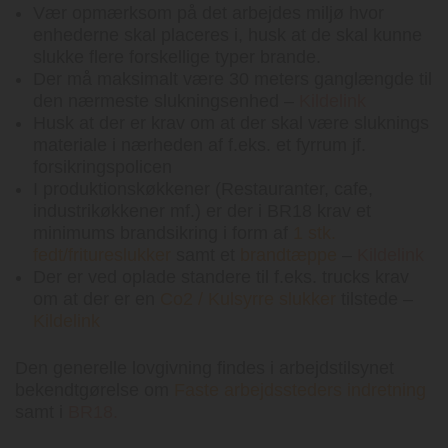
Vær opmærksom på det arbejdes miljø hvor
enhederne skal placeres i, husk at de skal kunne
slukke flere forskellige typer brande.
Der må maksimalt være 30 meters ganglængde til
den nærmeste slukningsenhed –
Kildelink
Husk at der er krav om at der skal være sluknings
materiale i nærheden af f.eks. et fyrrum jf.
forsikringspolicen
I produktionskøkkener (Restauranter, cafe,
industrikøkkener mf.) er der i BR18 krav et
minimums brandsikring i form af
1 stk.
fedt/fritureslukker
samt et
brandtæppe
–
Kildelink
Der er ved oplade standere til f.eks. trucks krav
om at der er en
Co2 / Kulsyrre slukker
tilstede –
Kildelink
Den generelle lovgivning findes i arbejdstilsynet
bekendtgørelse om
Faste arbejdssteders indretning
samt i
BR18.