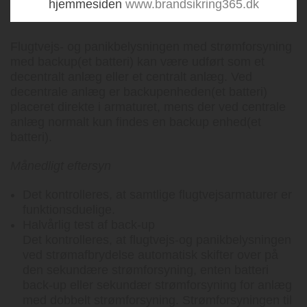
hjemmesiden
www.brandsikring365.dk
Service af
Flugtvejsskilte
/
Panik/Nødbelysning
:
Flugtvejs- og panikbelysningen med strømforsyning
med backup(et batteri) kan være udført som et
decentralt anlæg eller et centralt anlæg. Ved
decentrale anlæg er backupenheden(et batteri)
placeret direkte i armaturet, mens der ved centrale
anlæg normalt kun findes en backup enhed(et
batteri).
Månedligt eftersyn
Det kontrolleres, at samtlige flugtvejsarmaturer er
funktionsduelige.
Halvårlig test af back-up
Det kontrolleres, at flugtvejs-og panikbelysningen
ved strømafbrydelse automatisk skifter over på
den sekundære strømforsyning, enten batteri
back-up eller sekundær strømforsyning for anlæg
med dobbelt strømforsyning. Strømforsyningen til