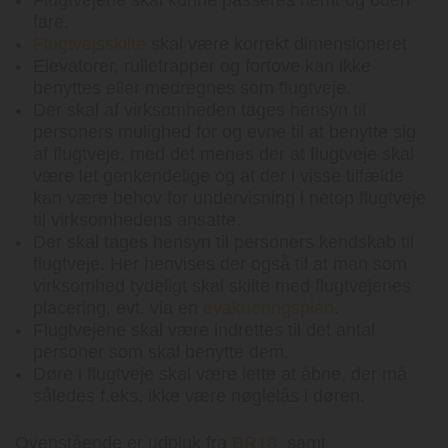
Flugtvejene skal kunne passeres nemt og uden
fare.
Flugtvejsskilte
skal være korrekt dimensioneret
Elevatorer, rulletrapper og fortove kan ikke
benyttes eller medregnes som flugtveje.
Der skal af virksomheden tages hensyn til
personers mulighed for og evne til at benytte sig
af flugtveje, med det menes der at flugtveje skal
være let genkendelige og at der i visse tilfælde
kan være behov for undervisning i netop flugtveje
til virksomhedens ansatte.
Der skal tages hensyn til personers kendskab til
flugtveje. Her henvises der også til at man som
virksomhed tydeligt skal skilte med flugtvejenes
placering, evt. via en
evakueringsplan
.
Flugtvejene skal være indrettes til det antal
personer som skal benytte dem.
Døre i flugtveje skal være lette at åbne, der må
således f.eks. ikke være nøglelås i døren.
Ovenstående er udpluk fra
BR18.
samt