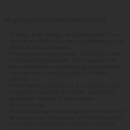
Flugtvejsskilte / Panik/Nødbelysning
Af BR18, § 96, fremgår de bygningsafsnit, hvor
der skal installeres flugtvejs- og panikbelysning til
sikring af brug af flugtveje.
Flugtvejsbelysning er belyste, gennemlyste eller
selvlysende flugtvejsskilte, der er placeret over
eller umiddelbart ved udgange og udgangsdøre,
suppleret med henvisningsskilte i fornødent
omfang.
Panikbelysning skal tjene til at undgå panik ved
manglende belysning af området, der tændes
automatisk ved svigt af den normale
strømforsyning.
Panikbelysningen skal give personer mulighed for
at orientere sig i flugtvejene, og i rum indrettet til
mere end 150 personer, i at nå frem til et sted,