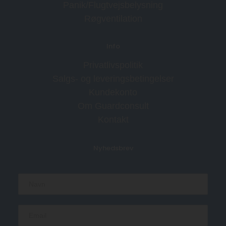
Panik/Flugtvejsbelysning
Røgventilation
Info
Privatlivspolitik
Salgs- og leveringsbetingelser
Kundekonto
Om Guardconsult
Kontakt
Nyhedsbrev
N
a
m
e
E
*
m