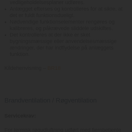
vedligeholdelsesplaner udføres.
Anlægget efterses og kontrolleres for at sikre, at
det er fuldt funktionsdueligt.
Nødvendige funktionselementer rengøres og
kalibreres, og påkrævede sliddele udskiftes.
Det kontrolleres at der ikke er sket
bygningsmæssige eller anvendelsesmæssige
ændringer, der har indflydelse på anlæggets
funktion.
Kildehenvisning –
BR18
Brandventilation / Røgventilation
Servicekrav:
For termisk røgudluftning udført med fjernbetjente