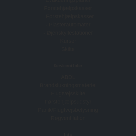
Førstehjælpskasser
- Førstehjælpskasser
- Plasterautomater
- Øjenskyllestationer
Kurser
Skilte
Serviceaftaler
ABDL
Brandslukningsmateriel
Flugtvejsskilte
Førstehjælpsudstyr
Panik/Flugtvejsbelysning
Røgventilation
Info