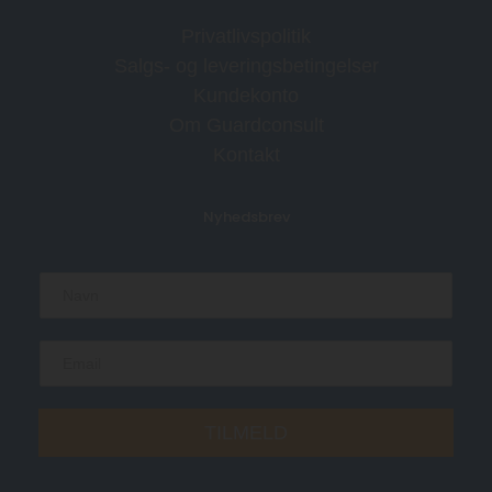
Privatlivspolitik
Salgs- og leveringsbetingelser
Kundekonto
Om Guardconsult
Kontakt
Nyhedsbrev
N
a
m
e
E
*
m
a
i
TILMELD
l
*