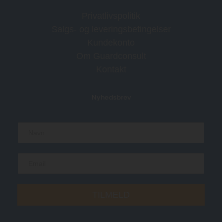
Privatlivspolitik
Salgs- og leveringsbetingelser
Kundekonto
Om Guardconsult
Kontakt
Nyhedsbrev
N
a
m
e
E
*
m
a
i
TILMELD
l
*