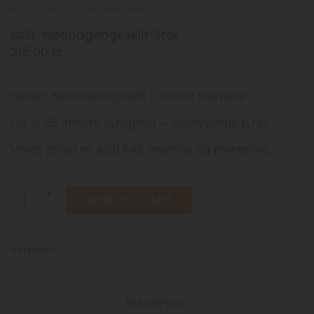
HOME
SKILTE
SKILT: NØDUDGANGSSKILT STOR
Skilt: Nødudgangsskilt Stor
215,00
kr.
Skiltet: Nødudgangsskilt i normal størrelse
Op til 25 meters synlighed – Selvlysende (UV)
Vores priser er altid inkl. levering og montering.
Skilt:
ADD TO CART
Nødudgangsskilt
Stor
quantity
CATEGORY:
SKILTE
DESCRIPTION