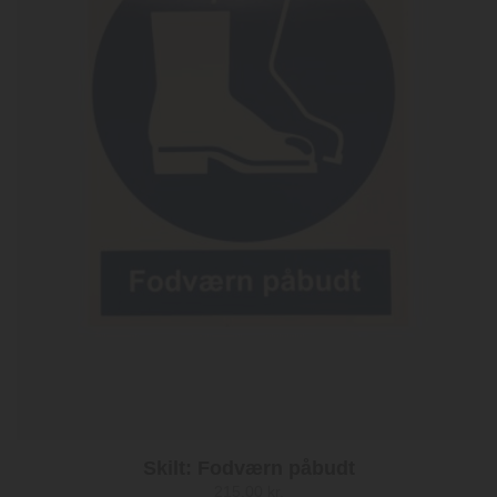
Skilt: Fodværn påbudt
215,00
kr.