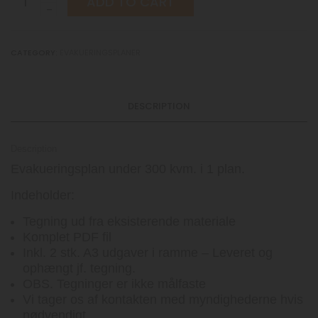
ADD TO CART
op
til
300
CATEGORY:
EVAKUERINGSPLANER
kvm.
quantity
DESCRIPTION
Description
Evakueringsplan under 300 kvm. i 1 plan.
Indeholder:
Tegning ud fra eksisterende materiale
Komplet PDF fil
Inkl. 2 stk. A3 udgaver i ramme – Leveret og
ophængt jf. tegning.
OBS. Tegninger er ikke målfaste
Vi tager os af kontakten med myndighederne hvis
nødvendigt.